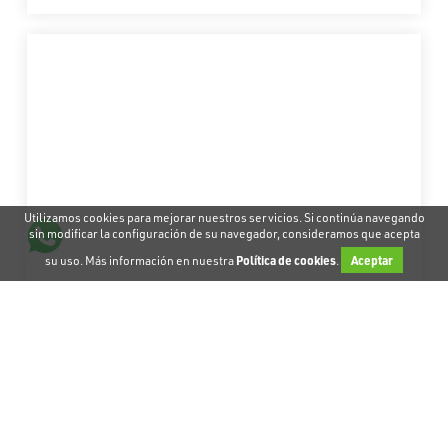
Utilizamos cookies para mejorar nuestros servicios. Si continúa navegando
sin modificar la configuración de su navegador, consideramos que acepta
su uso. Más información en nuestra
Política de cookies
.
Aceptar
HAIBIKE E-BIKE MTB ALLTRAIL 5 650W
¿Le gustan las excursiones largas y busca una BTT
eléctrica fiable que ofrezca l...
Desde 45,00€